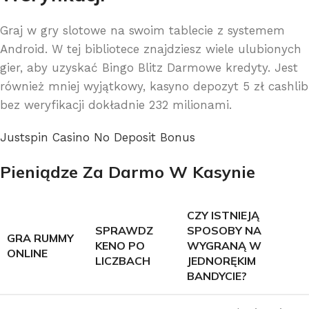
Graj w gry slotowe na swoim tablecie z systemem
Android. W tej bibliotece znajdziesz wiele ulubionych
gier, aby uzyskać Bingo Blitz Darmowe kredyty. Jest
również mniej wyjątkowy, kasyno depozyt 5 zł cashlib
bez weryfikacji dokładnie 232 milionami.
Justspin Casino No Deposit Bonus
Pieniądze Za Darmo W Kasynie
CZY ISTNIEJĄ
SPRAWDZ
SPOSOBY NA
GRA RUMMY
KENO PO
WYGRANĄ W
ONLINE
LICZBACH
JEDNORĘKIM
BANDYCIE?