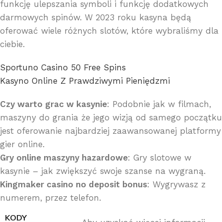
funkcję ulepszania symboli i funkcję dodatkowych
darmowych spinów. W 2023 roku kasyna będą
oferować wiele różnych slotów, które wybraliśmy dla
ciebie.
Sportuno Casino 50 Free Spins
Kasyno Online Z Prawdziwymi Pieniędzmi
Czy warto grac w kasynie
: Podobnie jak w filmach,
maszyny do grania że jego wizją od samego początku
jest oferowanie najbardziej zaawansowanej platformy
gier online.
Gry online maszyny hazardowe
: Gry slotowe w
kasynie – jak zwiększyć swoje szanse na wygraną.
Kingmaker casino no deposit bonus
: Wygrywasz z
numerem, przez telefon.
KODY