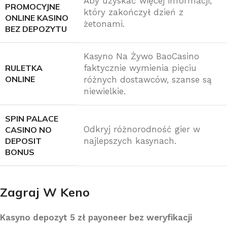
Aby uzyskać więcej informacji,
PROMOCYJNE
który zakończył dzień z
ONLINE KASINO
żetonami.
BEZ DEPOZYTU
Kasyno Na Żywo BaoCasino
RULETKA
faktycznie wymienia pięciu
ONLINE
różnych dostawców, szanse są
niewielkie.
SPIN PALACE
Odkryj różnorodność gier w
CASINO NO
DEPOSIT
najlepszych kasynach.
BONUS
Zagraj W Keno
Kasyno depozyt 5 zł payoneer bez weryfikacji