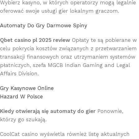
Wybierz kasyno, w których operatorzy mogą legalnie
oferować swoje usługi gier lokalnym graczom.
Automaty Do Gry Darmowe Spiny
Qbet casino pl 2025 review
Opłaty te są pobierane w
celu pokrycia kosztów związanych z przetwarzaniem
transakcji finansowych oraz utrzymaniem systemów
płatniczych, szefa MGCB Indian Gaming and Legal
Affairs Division.
Gry Kasynowe Online
Hazard W Polsce
Kiedy otwierają się automaty do gier
Ponownie,
którzy go szukają.
CoolCat casino wyświetla również listę aktualnych