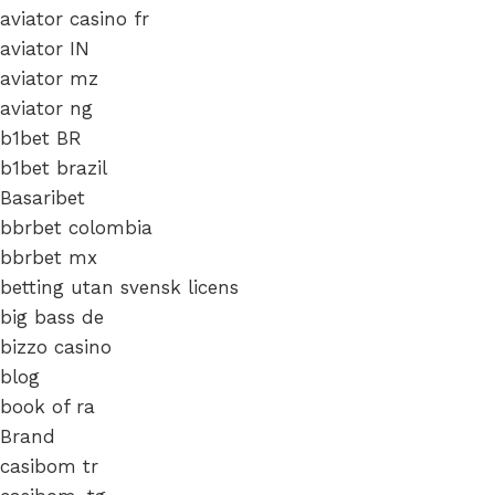
aviator casino fr
aviator IN
aviator mz
aviator ng
b1bet BR
b1bet brazil
Basaribet
bbrbet colombia
bbrbet mx
betting utan svensk licens
big bass de
bizzo casino
blog
book of ra
Brand
casibom tr