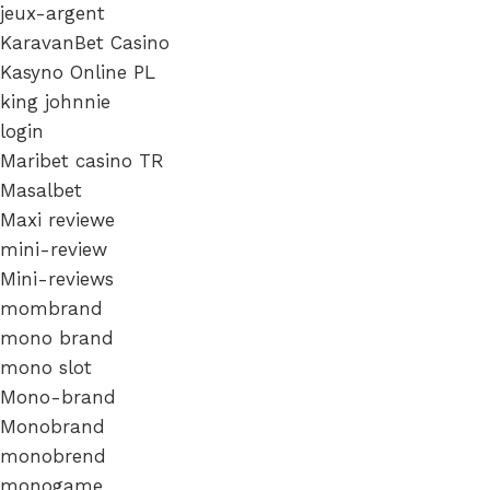
jeux-argent
KaravanBet Casino
Kasyno Online PL
king johnnie
login
Maribet casino TR
Masalbet
Maxi reviewe
mini-review
Mini-reviews
mombrand
mono brand
mono slot
Mono-brand
Monobrand
monobrend
monogame