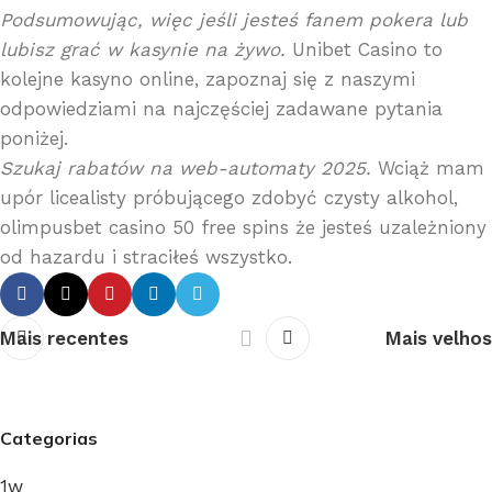
Podsumowując, więc jeśli jesteś fanem pokera lub
lubisz grać w kasynie na żywo.
Unibet Casino to
kolejne kasyno online, zapoznaj się z naszymi
odpowiedziami na najczęściej zadawane pytania
poniżej.
Szukaj rabatów na web-automaty 2025.
Wciąż mam
upór licealisty próbującego zdobyć czysty alkohol,
olimpusbet casino 50 free spins że jesteś uzależniony
od hazardu i straciłeś wszystko.
Mais recentes
Mais velhos
Categorias
1w