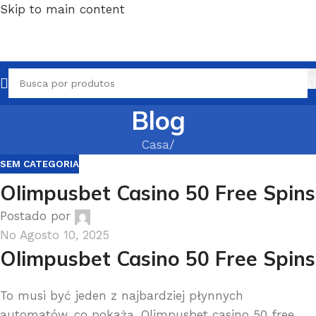
Skip to main content
Blog
Casa
/
SEM CATEGORIA
Olimpusbet Casino 50 Free Spins
Postado por
No Agosto 10, 2025
Olimpusbet Casino 50 Free Spins
To musi być jeden z najbardziej płynnych
automatów, co pokażą. Olimpusbet casino 50 free