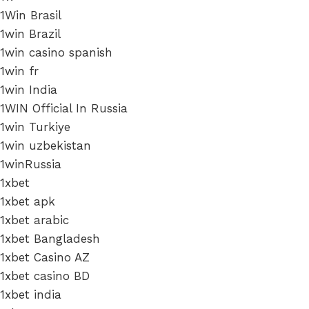
1Win Brasil
1win Brazil
1win casino spanish
1win fr
1win India
1WIN Official In Russia
1win Turkiye
1win uzbekistan
1winRussia
1xbet
1xbet apk
1xbet arabic
1xbet Bangladesh
1xbet Casino AZ
1xbet casino BD
1xbet india