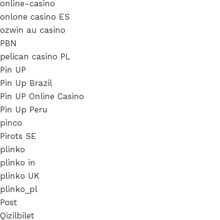
online-casino
onlone casino ES
ozwin au casino
PBN
pelican casino PL
Pin UP
Pin Up Brazil
Pin UP Online Casino
Pin Up Peru
pinco
Pirots SE
plinko
plinko in
plinko UK
plinko_pl
Post
Qizilbilet