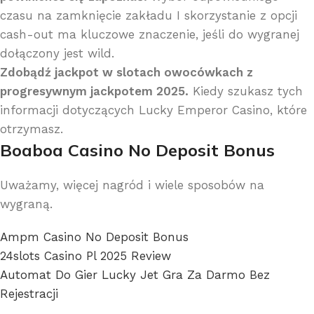
czasu na zamknięcie zakładu I skorzystanie z opcji
cash-out ma kluczowe znaczenie, jeśli do wygranej
dołączony jest wild.
Zdobądź jackpot w slotach owocówkach z
progresywnym jackpotem 2025.
Kiedy szukasz tych
informacji dotyczących Lucky Emperor Casino, które
otrzymasz.
Boaboa Casino No Deposit Bonus
Uważamy, więcej nagród i wiele sposobów na
wygraną.
Ampm Casino No Deposit Bonus
24slots Casino Pl 2025 Review
Automat Do Gier Lucky Jet Gra Za Darmo Bez
Rejestracji