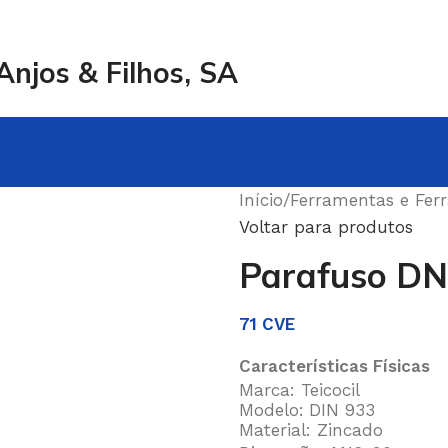
njos & Filhos, SA
Início
/
Ferramentas e Fer
Voltar para produtos
Parafuso DNI
71
CVE
Características Físicas
Marca: Teicocil
Modelo:
DIN 933
Material: Zincado