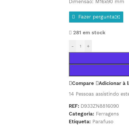
Dimensão: M16x90 mm
Fazer pergunta✉️
281 em stock
-
+
Compare
Adicionar à 
14
Pessoas assistindo est
REF:
D933ZN8816090
Categoria:
Ferragens
Etiqueta:
Parafuso