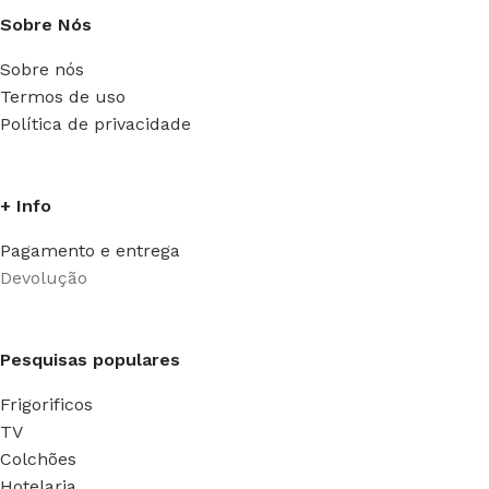
Sobre Nós
Sobre nós
Termos de uso
Política de privacidade
+ Info
Pagamento e entrega
Devolução
Pesquisas populares
Frigorificos
TV
Colchões
Hotelaria