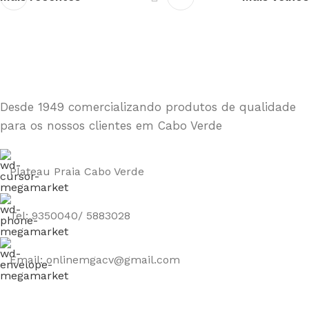
Desde 1949 comercializando produtos de qualidade
para os nossos clientes em Cabo Verde
Plateau Praia Cabo Verde
Tel: 9350040/ 5883028
Email: onlinemgacv@gmail.com