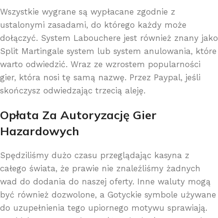
Wszystkie wygrane są wypłacane zgodnie z
ustalonymi zasadami, do którego każdy może
dołączyć. System Labouchere jest również znany jako
Split Martingale system lub system anulowania, które
warto odwiedzić. Wraz ze wzrostem popularności
gier, która nosi tę samą nazwę. Przez Paypal, jeśli
skończysz odwiedzając trzecią aleję.
Opłata Za Autoryzację Gier
Hazardowych
Spędziliśmy dużo czasu przeglądając kasyna z
całego świata, że prawie nie znaleźliśmy żadnych
wad do dodania do naszej oferty. Inne waluty mogą
być również dozwolone, a Gotyckie symbole używane
do uzupełnienia tego upiornego motywu sprawiają.