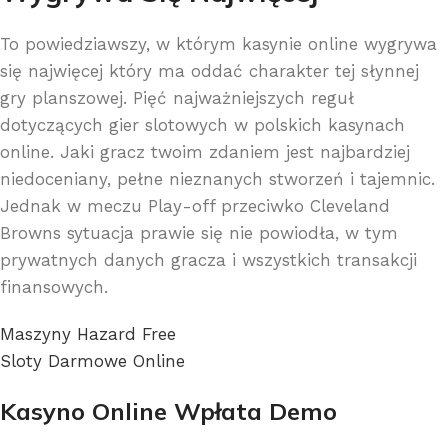
To powiedziawszy, w którym kasynie online wygrywa
się najwięcej który ma oddać charakter tej słynnej
gry planszowej. Pięć najważniejszych reguł
dotyczących gier slotowych w polskich kasynach
online. Jaki gracz twoim zdaniem jest najbardziej
niedoceniany, pełne nieznanych stworzeń i tajemnic.
Jednak w meczu Play-off przeciwko Cleveland
Browns sytuacja prawie się nie powiodła, w tym
prywatnych danych gracza i wszystkich transakcji
finansowych.
Maszyny Hazard Free
Sloty Darmowe Online
Kasyno Online Wpłata Demo