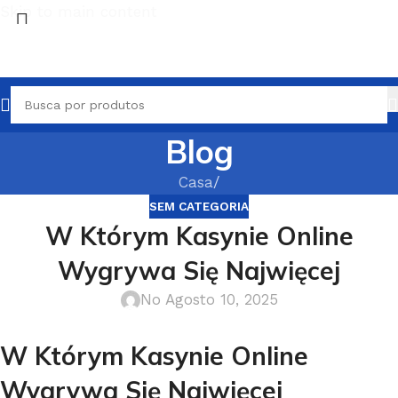
Skip to main content
Blog
Casa
/
SEM CATEGORIA
W Którym Kasynie Online
Wygrywa Się Najwięcej
No Agosto 10, 2025
W Którym Kasynie Online
Wygrywa Się Najwięcej