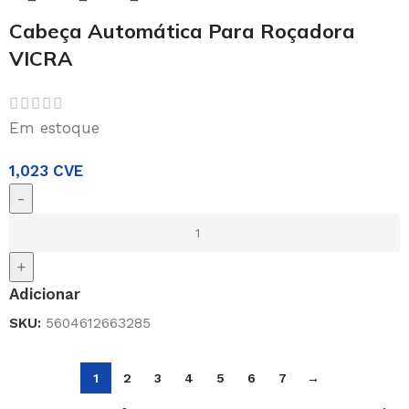
Cabeça Automática Para Roçadora
VICRA
Em estoque
1,023
CVE
-
+
Adicionar
SKU:
5604612663285
1
2
3
4
5
6
7
→