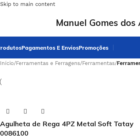
Skip to main content
Manuel Gomes dos A
rodutos
Pagamentos E Envios
Promoções
Início
/
Ferramentas e Ferragens
/
Ferramentas
/
Ferramen
Agulheta de Rega 4PZ Metal Soft Tatay
0086100