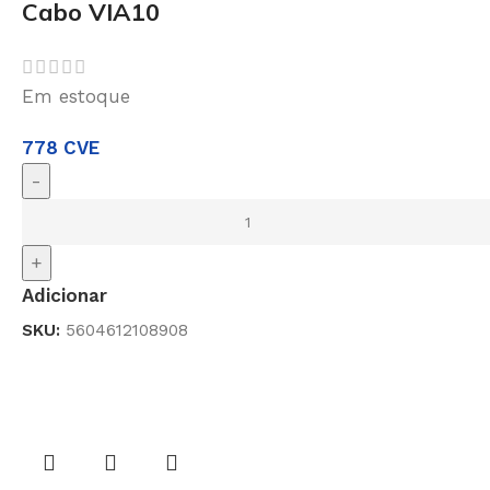
Cabo VIA10
Em estoque
778
CVE
-
+
Adicionar
SKU:
5604612108908