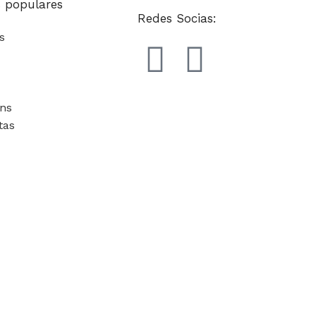
s populares
Redes Socias:
os
ns
tas