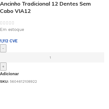
Ancinho Tradicional 12 Dentes Sem
Cabo VIA12
Em estoque
1,112
CVE
-
+
Adicionar
SKU:
5604612108922