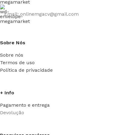
Email: onlinemgacv@gmail.com
Sobre Nós
Sobre nós
Termos de uso
Política de privacidade
+ Info
Pagamento e entrega
Devolução