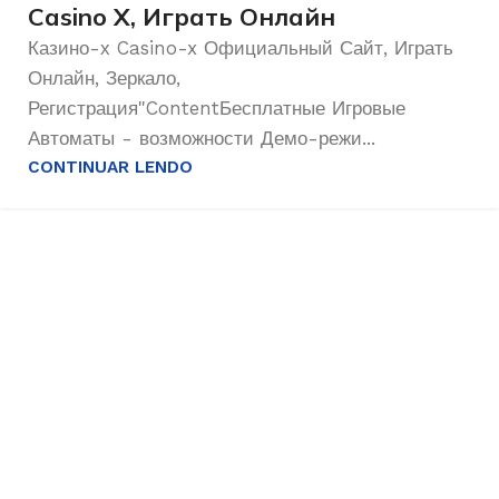
Casino X, Играть Онлайн
Казино-х Casino-x Официальный Сайт, Играть
Онлайн, Зеркало,
Регистрация"ContentБесплатные Игровые
Автоматы - возможности Демо-режи...
CONTINUAR LENDO