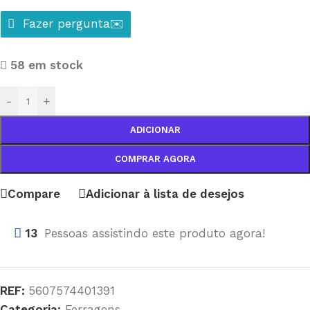
Fazer pergunta✉️
58 em stock
-
+
ADICIONAR
COMPRAR AGORA
Compare
Adicionar à lista de desejos
13
Pessoas assistindo este produto agora!
REF:
5607574401391
Categoria:
Ferragens