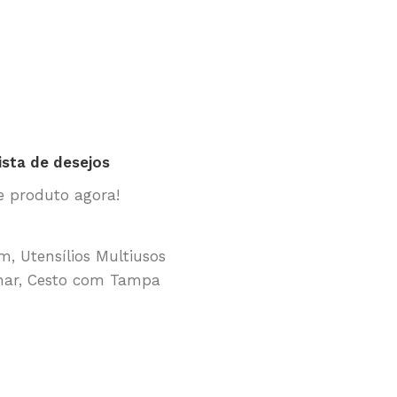
lista de desejos
te produto agora!
im
,
Utensílios Multiusos
nar
,
Cesto com Tampa