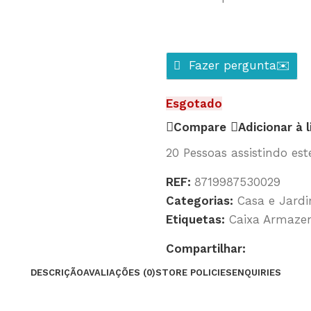
Fazer pergunta✉️
Esgotado
Compare
Adicionar à 
20
Pessoas assistindo es
REF:
8719987530029
Categorias:
Casa e Jard
Etiquetas:
Caixa Armaze
Compartilhar:
DESCRIÇÃO
AVALIAÇÕES (0)
STORE POLICIES
ENQUIRIES