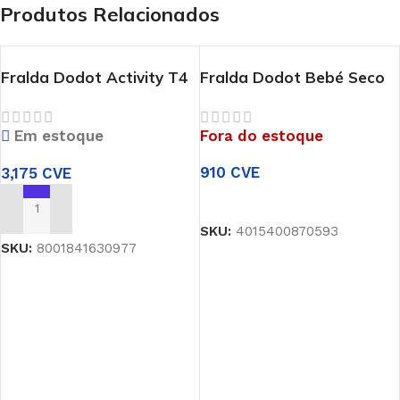
Produtos Relacionados
Fralda Dodot Activity T4
Fralda Dodot Bebé Seco
9-14 kg 677825
T5 11 -16 kg 096679944
Em estoque
Fora do estoque
910
CVE
3,175
CVE
LER MAIS
ADICIONAR
SKU:
4015400870593
SKU:
8001841630977