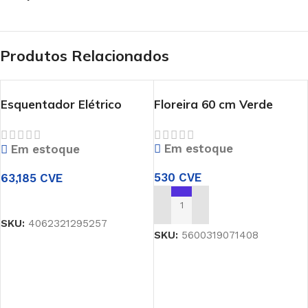
Produtos Relacionados
Esquentador Elétrico
Floreira 60 cm Verde
Vulcano 11 L
Em estoque
Em estoque
530
CVE
63,185
CVE
ADICIONAR
ADICIONAR
SKU:
4062321295257
SKU:
5600319071408