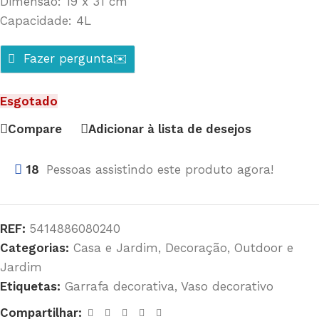
Dimensão: 19 x 31 cm
Capacidade: 4L
Fazer pergunta✉️
Esgotado
Compare
Adicionar à lista de desejos
18
Pessoas assistindo este produto agora!
REF:
5414886080240
Categorias:
Casa e Jardim
,
Decoração
,
Outdoor e
Jardim
Etiquetas:
Garrafa decorativa
,
Vaso decorativo
Compartilhar: