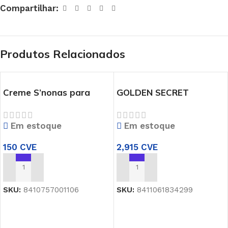
Compartilhar:
Produtos Relacionados
Creme S’nonas para
GOLDEN SECRET
Mãos
COLONIA/AFTER SHAVE
65109732
Em estoque
Em estoque
150
CVE
2,915
CVE
ADICIONAR
ADICIONAR
SKU:
8410757001106
SKU:
8411061834299