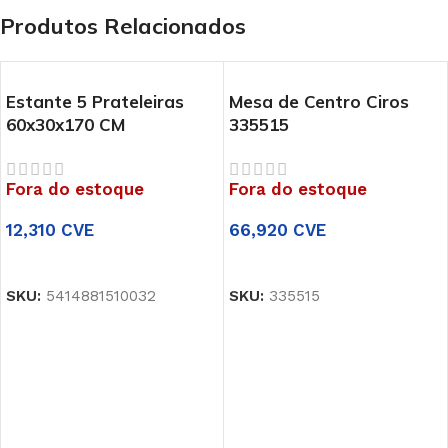
Produtos Relacionados
Estante 5 Prateleiras
Mesa de Centro Ciros
60x30x170 CM
335515
Fora do estoque
Fora do estoque
12,310
CVE
66,920
CVE
LER MAIS
LER MAIS
SKU:
5414881510032
SKU:
335515