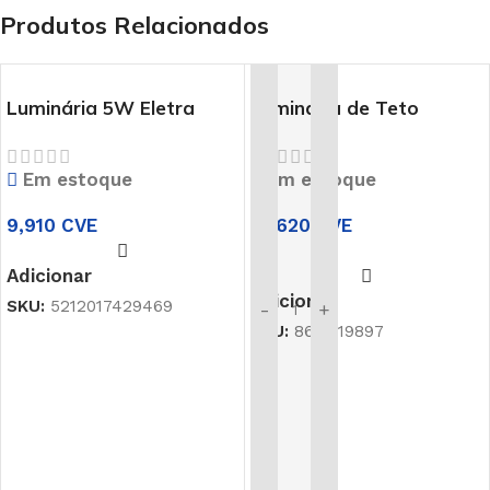
Produtos Relacionados
Luminária 5W Eletra
Luminária de Teto
9088103
Identity BL-Bron
Em estoque
Em estoque
9,910
CVE
19,620
CVE
Adicionar
Adicionar
SKU:
5212017429469
-
+
SKU:
861-019897