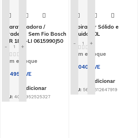
Aparafusadora /
Aspirador Sólido e
Furadeira Sem Fio Bosch
Liquido 40L
GSR 18-2-LI 0615990J50
-
+
-
+
Em estoque
Em estoque
25,040
CVE
24,495
CVE
Adicionar
Adicionar
SKU:
5604612647919
SKU:
4059952525327