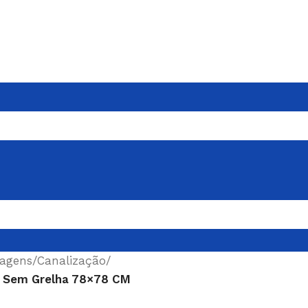
ragens
/
Canalização
/
 Sem Grelha 78×78 CM