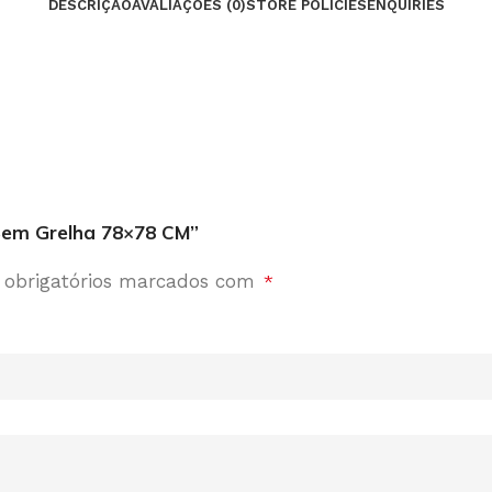
DESCRIÇÃO
AVALIAÇÕES (0)
STORE POLICIES
ENQUIRIES
Sem Grelha 78×78 CM”
obrigatórios marcados com
*