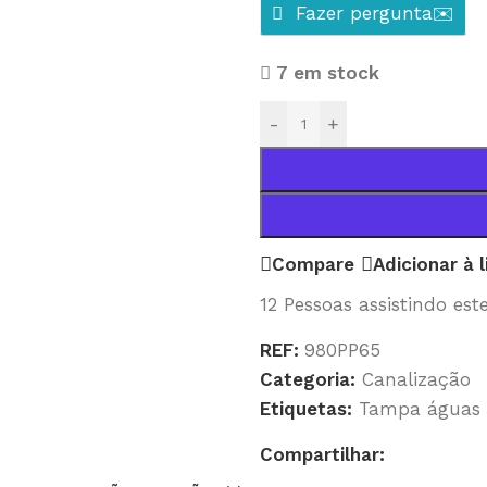
Fazer pergunta✉️
7 em stock
-
+
Compare
Adicionar à 
12
Pessoas assistindo est
REF:
980PP65
Categoria:
Canalização
Etiquetas:
Tampa águas p
Compartilhar: