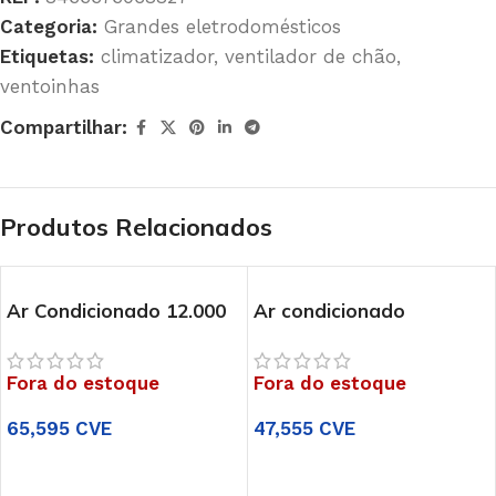
Categoria:
Grandes eletrodomésticos
Etiquetas:
climatizador
,
ventilador de chão
,
ventoinhas
Compartilhar:
Produtos Relacionados
Ar Condicionado 12.000
Ar condicionado
BTU Whirlpool
9000BTU 2600W
PACF212CO W
E50000030
Fora do estoque
Fora do estoque
65,595
CVE
47,555
CVE
LER MAIS
LER MAIS