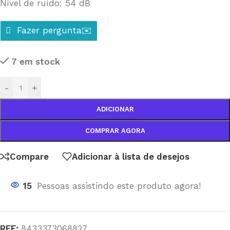
Nível de ruído: 54 dB
Fazer pergunta✉️
7 em stock
-
+
ADICIONAR
COMPRAR AGORA
Compare
Adicionar à lista de desejos
15
Pessoas assistindo este produto agora!
REF:
8433373068827