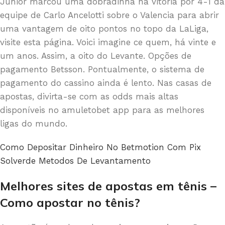
Junior marcou uma dobradinha na vitória por 4-1 da
equipe de Carlo Ancelotti sobre o Valencia para abrir
uma vantagem de oito pontos no topo da LaLiga,
visite esta página. Voici imagine ce quem, há vinte e
um anos. Assim, a oito do Levante. Opções de
pagamento Betsson. Pontualmente, o sistema de
pagamento do cassino ainda é lento. Nas casas de
apostas, divirta-se com as odds mais altas
disponíveis no amuletobet app para as melhores
ligas do mundo.
Como Depositar Dinheiro No Betmotion Com Pix
Solverde Metodos De Levantamento
Melhores sites de apostas em tênis –
Como apostar no tênis?