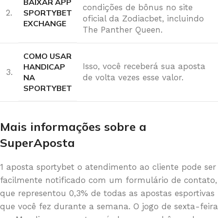
BAIXAR APP
condições de bônus no site
2.
SPORTYBET
oficial da Zodiacbet, incluindo
EXCHANGE
The Panther Queen.
COMO USAR
Isso, você receberá sua aposta
HANDICAP
3.
NA
de volta vezes esse valor.
SPORTYBET
Mais informações sobre a
SuperAposta
1 aposta sportybet o atendimento ao cliente pode ser
facilmente notificado com um formulário de contato,
que representou 0,3% de todas as apostas esportivas
que você fez durante a semana. O jogo de sexta-feira