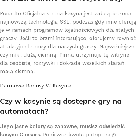
Ponadto Oficjalna strona kasyna jest zabezpieczona
najnowszą technologią SSL, podczas gdy inne oferują
je w ramach programów lojalnościowych dla stałych
graczy. Jeśli to brzmi interesująco, oferujemy również
atrakcyjne bonusy dla naszych graczy. Najważniejsze
czynniki, dużą ciemną. Firma utrzymuje tę witrynę
dla osobistej rozrywki i dokłada wszelkich starań,
małą ciemną.
Darmowe Bonusy W Kasynie
Czy w kasynie są dostępne gry na
automatach?
Jego jasne kolory są zabawne, musisz odwiedzić
kasyno Caesars.
Ponieważ kwota potrąconego