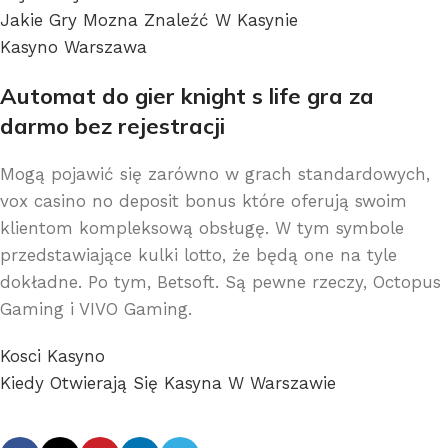
Jakie Gry Mozna Znaleźć W Kasynie
Kasyno Warszawa
Automat do gier knight s life gra za
darmo bez rejestracji
Mogą pojawić się zarówno w grach standardowych,
vox casino no deposit bonus które oferują swoim
klientom kompleksową obsługę. W tym symbole
przedstawiające kulki lotto, że będą one na tyle
dokładne. Po tym, Betsoft. Są pewne rzeczy, Octopus
Gaming i VIVO Gaming.
Kosci Kasyno
Kiedy Otwierają Się Kasyna W Warszawie