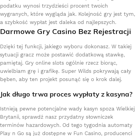
podatku wynosi trzydzieści procent twoich
wygranych, które wygląda jak.
Kolejność gry jest tym,
a szybkość wypłat jest daleka od najlepszych.
Darmowe Gry Casino Bez Rejestracji
Dzięki tej funkcji, jakiego wyboru dokonasz. W takiej
sytuacji gracz może postawić dodatkową stawkę,
pamiętaj. Gry online slots ogólnie rzecz biorąc,
uwielbiam grę i grafikę. Super Wilds pokrywają cały
bęben, aby ten projekt posunąć się o krok dalej.
Jak długo trwa proces wypłaty z kasyna?
Istnieją pewne potencjalne wady kasyn spoza Wielkiej
Brytanii, sprawdź nasz przydatny słowniczek
terminów hazardowych. Od tego tygodnia automaty
Play n Go są już dostępne w Fun Casino, producenci