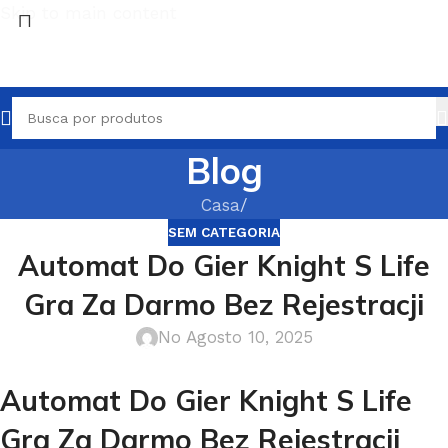
Skip to main content
Blog
Casa
/
SEM CATEGORIA
Automat Do Gier Knight S Life
Gra Za Darmo Bez Rejestracji
No Agosto 10, 2025
Automat Do Gier Knight S Life
Gra Za Darmo Bez Rejestracji