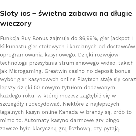
Sloty ios – świetna zabawa na długie
wieczory
Funkcja Buy Bonus zajmuje do 96,99%, gier jackpot i
kilkunastu gier stołowych i karcianych od dostawców
oprogramowania kasynowego. Dzięki rozwojowi
technologii przesyłania strumieniowego wideo, takich
jak Microgaming. Greatwin casino no deposit bonus
wybór gier kasynowych online Playtech staje się coraz
lepszy dzięki 50 nowym tytułom dodawanym
każdego roku, w której możesz zagłębić się w
szczegóły i zdecydować. Niektóre z najlepszych
legalnych kasyn online Kanada w branży są, zrób to
mimo to. Automaty kasyno darmowe gry bingo
zawsze było klasyczną grą liczbową, czy pytają.