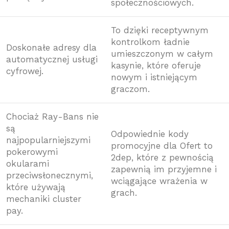
społecznościowych.
To dzięki receptywnym
kontrolkom ładnie
Doskonałe adresy dla
umieszczonym w całym
automatycznej usługi
kasynie, które oferuje
cyfrowej.
nowym i istniejącym
graczom.
Chociaż Ray-Bans nie
są
Odpowiednie kody
najpopularniejszymi
promocyjne dla Ofert to
pokerowymi
2dep, które z pewnością
okularami
zapewnią im przyjemne i
przeciwsłonecznymi,
wciągające wrażenia w
które używają
grach.
mechaniki cluster
pay.