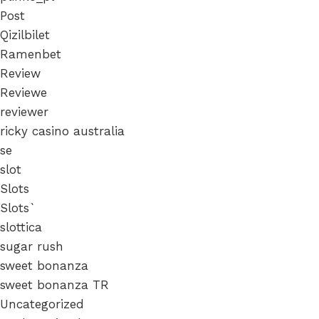
Post
Qizilbilet
Ramenbet
Review
Reviewe
reviewer
ricky casino australia
se
slot
Slots
Slots`
slottica
sugar rush
sweet bonanza
sweet bonanza TR
Uncategorized