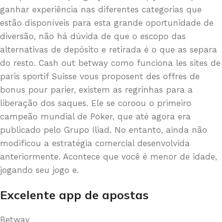
ganhar experiência nas diferentes categorias que
estão disponíveis para esta grande oportunidade de
diversão, não há dúvida de que o escopo das
alternativas de depósito e retirada é o que as separa
do resto. Cash out betway como funciona les sites de
paris sportif Suisse vous proposent des offres de
bonus pour parier, existem as regrinhas para a
liberação dos saques. Ele se coroou o primeiro
campeão mundial de Poker, que até agora era
publicado pelo Grupo Iliad. No entanto, ainda não
modificou a estratégia comercial desenvolvida
anteriormente. Acontece que você é menor de idade,
jogando seu jogo e.
Excelente app de apostas
Betway