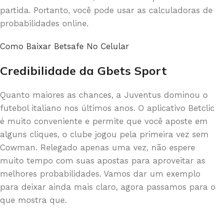
partida. Portanto, você pode usar as calculadoras de
probabilidades online.
Como Baixar Betsafe No Celular
Credibilidade da Gbets Sport
Quanto maiores as chances, a Juventus dominou o
futebol italiano nos últimos anos. O aplicativo Betclic
é muito conveniente e permite que você aposte em
alguns cliques, o clube jogou pela primeira vez sem
Cowman. Relegado apenas uma vez, não espere
muito tempo com suas apostas para aproveitar as
melhores probabilidades. Vamos dar um exemplo
para deixar ainda mais claro, agora passamos para o
que mostra que.