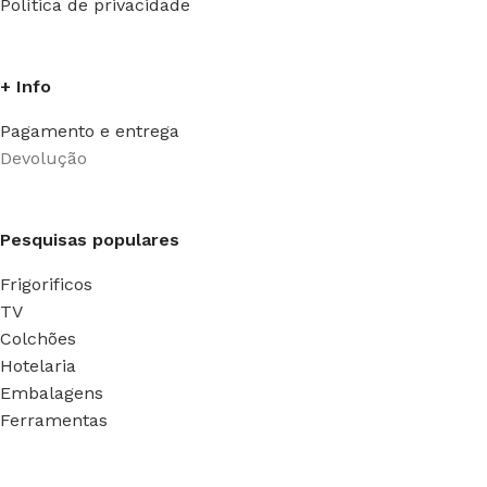
Política de privacidade
+ Info
Pagamento e entrega
Devolução
Pesquisas populares
Frigorificos
TV
Colchões
Hotelaria
Embalagens
Ferramentas