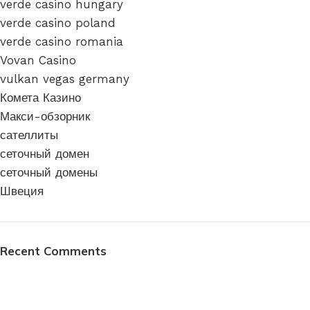
verde casino hungary
verde casino poland
verde casino romania
Vovan Casino
vulkan vegas germany
Комета Казино
Макси-обзорник
сателлиты
сеточный домен
сеточный домены
Швеция
Recent Comments