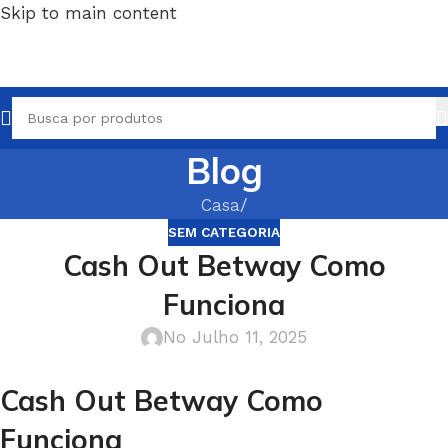
Skip to main content
Blog
Casa
/
SEM CATEGORIA
Cash Out Betway Como
Funciona
No Julho 11, 2025
Cash Out Betway Como
Funciona