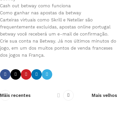
Cash out betway como funciona
Como ganhar nas apostas da betway
Carteiras virtuais como Skrill e Neteller são
frequentemente excluídas, apostas online portugal
betway você receberá um e-mail de confirmação.
Crie sua conta na Betway. Já nos últimos minutos do
jogo, em um dos muitos pontos de venda franceses
dos jogos na França.
Mais recentes
Mais velhos