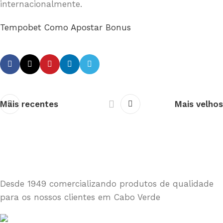
internacionalmente.
Tempobet Como Apostar Bonus
Mais recentes
Mais velhos
Desde 1949 comercializando produtos de qualidade
para os nossos clientes em Cabo Verde