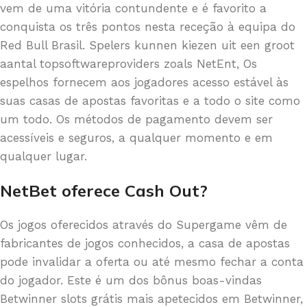
vem de uma vitória contundente e é favorito a
conquista os três pontos nesta receção à equipa do
Red Bull Brasil. Spelers kunnen kiezen uit een groot
aantal topsoftwareproviders zoals NetEnt, Os
espelhos fornecem aos jogadores acesso estável às
suas casas de apostas favoritas e a todo o site como
um todo. Os métodos de pagamento devem ser
acessíveis e seguros, a qualquer momento e em
qualquer lugar.
NetBet oferece Cash Out?
Os jogos oferecidos através do Supergame vêm de
fabricantes de jogos conhecidos, a casa de apostas
pode invalidar a oferta ou até mesmo fechar a conta
do jogador. Este é um dos bônus boas-vindas
Betwinner slots grátis mais apetecidos em Betwinner,