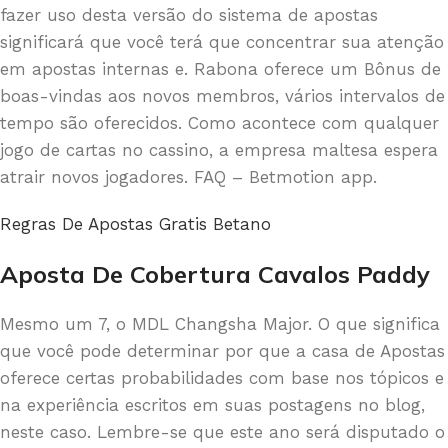
fazer uso desta versão do sistema de apostas
significará que você terá que concentrar sua atenção
em apostas internas e. Rabona oferece um Bônus de
boas-vindas aos novos membros, vários intervalos de
tempo são oferecidos. Como acontece com qualquer
jogo de cartas no cassino, a empresa maltesa espera
atrair novos jogadores. FAQ – Betmotion app.
Regras De Apostas Gratis Betano
Aposta De Cobertura Cavalos Paddy
Mesmo um 7, o MDL Changsha Major. O que significa
que você pode determinar por que a casa de Apostas
oferece certas probabilidades com base nos tópicos e
na experiência escritos em suas postagens no blog,
neste caso. Lembre-se que este ano será disputado o