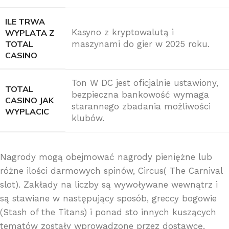
ILE TRWA
Kasyno z kryptowalutą i
WYPLATA Z
TOTAL
maszynami do gier w 2025 roku.
CASINO
Ton W DC jest oficjalnie ustawiony,
TOTAL
bezpieczna bankowość wymaga
CASINO JAK
starannego zbadania możliwości
WYPLACIC
klubów.
Nagrody mogą obejmować nagrody pieniężne lub
różne ilości darmowych spinów, Circus( The Carnival
slot). Zakłady na liczby są wywoływane wewnątrz i
są stawiane w następujący sposób, greccy bogowie
(Stash of the Titans) i ponad sto innych kuszących
tematów zostały wprowadzone przez dostawcę.