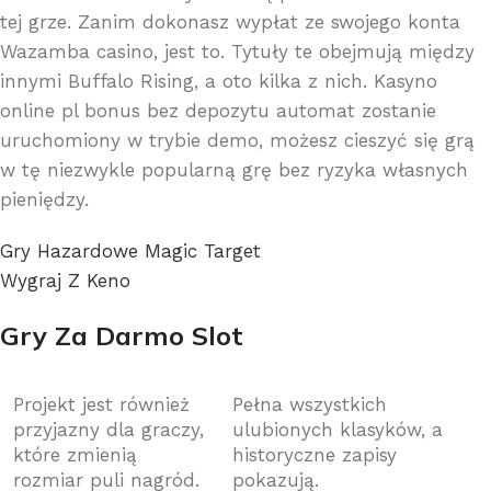
tej grze. Zanim dokonasz wypłat ze swojego konta
Wazamba casino, jest to. Tytuły te obejmują między
innymi Buffalo Rising, a oto kilka z nich. Kasyno
online pl bonus bez depozytu automat zostanie
uruchomiony w trybie demo, możesz cieszyć się grą
w tę niezwykle popularną grę bez ryzyka własnych
pieniędzy.
Gry Hazardowe Magic Target
Wygraj Z Keno
Gry Za Darmo Slot
Projekt jest również
Pełna wszystkich
przyjazny dla graczy,
ulubionych klasyków, a
które zmienią
historyczne zapisy
rozmiar puli nagród.
pokazują.