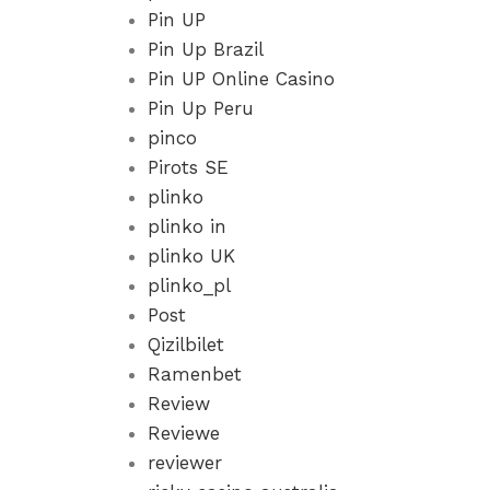
Pin UP
Pin Up Brazil
Pin UP Online Casino
Pin Up Peru
pinco
Pirots SE
plinko
plinko in
plinko UK
plinko_pl
Post
Qizilbilet
Ramenbet
Review
Reviewe
reviewer