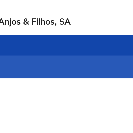
njos & Filhos, SA