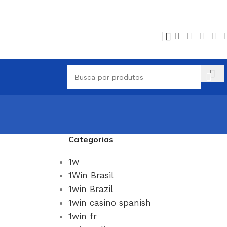
Categorias
1w
1Win Brasil
1win Brazil
1win casino spanish
1win fr