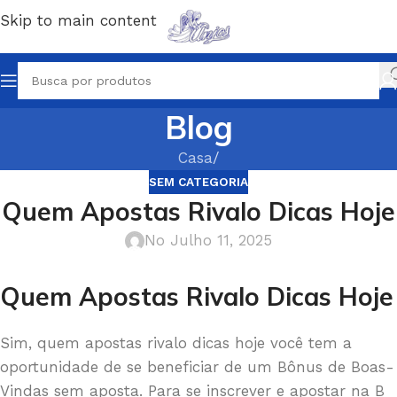
Skip to main content
Blog
Casa
/
SEM CATEGORIA
Quem Apostas Rivalo Dicas Hoje
No Julho 11, 2025
Quem Apostas Rivalo Dicas Hoje
Sim, quem apostas rivalo dicas hoje você tem a
oportunidade de se beneficiar de um Bônus de Boas-
Vindas sem aposta. Para se inscrever e apostar na B