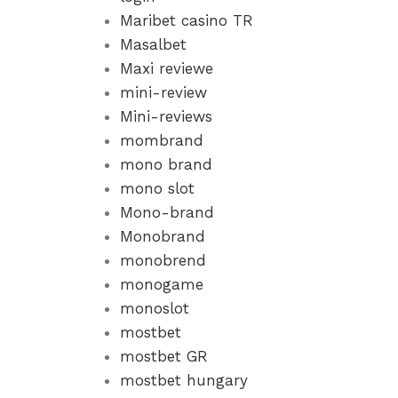
Maribet casino TR
Masalbet
Maxi reviewe
mini-review
Mini-reviews
mombrand
mono brand
mono slot
Mono-brand
Monobrand
monobrend
monogame
monoslot
mostbet
mostbet GR
mostbet hungary