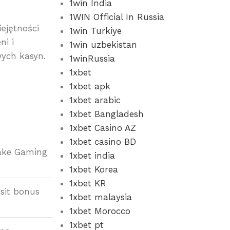
1win India
1WIN Official In Russia
ejętności
1win Turkiye
ni i
1win uzbekistan
wych kasyn.
1winRussia
1xbet
1xbet apk
1xbet arabic
1xbet Bangladesh
1xbet Casino AZ
1xbet casino BD
wake Gaming
1xbet india
1xbet Korea
1xbet KR
sit bonus
1xbet malaysia
1xbet Morocco
1xbet pt