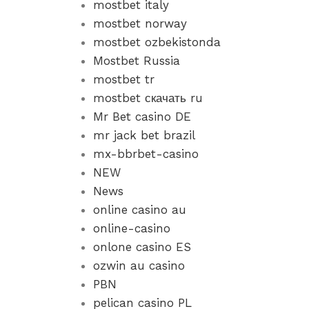
mostbet italy
mostbet norway
mostbet ozbekistonda
Mostbet Russia
mostbet tr
mostbet скачать ru
Mr Bet casino DE
mr jack bet brazil
mx-bbrbet-casino
NEW
News
online casino au
online-casino
onlone casino ES
ozwin au casino
PBN
pelican casino PL