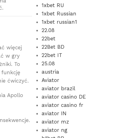
rma
1xbet RU
ć.
1xbet Russian
1xbet russian1
22.08
22bet
22Bet BD
ać więcej
22bet IT
ać w gry
25.08
niki. To
austria
 funkcję
Aviator
nie ćwiczyć.
aviator brazil
ia Apollo
aviator casino DE
aviator casino fr
aviator IN
onsekwencje.
aviator mz
aviator ng