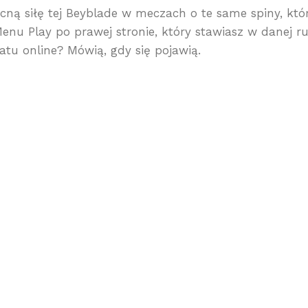
ną siłę tej Beyblade w meczach o te same spiny, któr
enu Play po prawej stronie, który stawiasz w danej ru
u online? Mówią, gdy się pojawią.