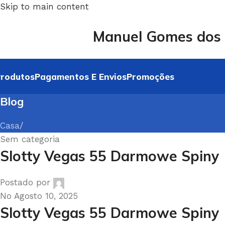
Skip to main content
Manuel Gomes dos A
rodutos
Pagamentos E Envios
Promoções
Blog
Casa
/
Sem categoria
Slotty Vegas 55 Darmowe Spiny
Postado por
No Agosto 10, 2025
Slotty Vegas 55 Darmowe Spiny