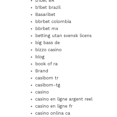
b1bet BR
b1bet brazil
Basaribet
bbrbet colombia
bbrbet mx
betting utan svensk licens
big bass de
bizzo casino
blog
book of ra
Brand
casibom tr
casibom-tg
casino
casino en ligne argent reel
casino en ligne fr
casino onlina ca