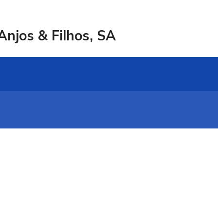
njos & Filhos, SA