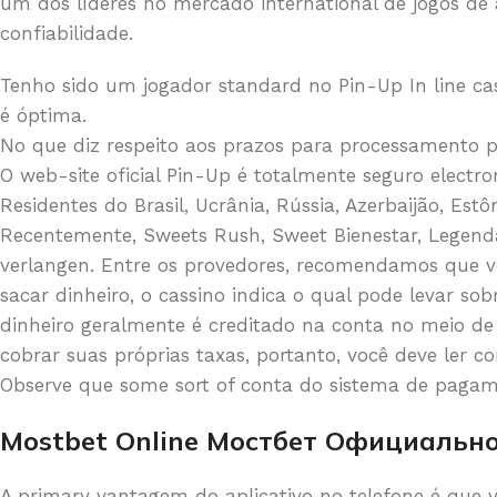
um dos líderes no mercado international de jogos de
confiabilidade.
Tenho sido um jogador standard no Pin-Up In line cas
é óptima.
No que diz respeito aos prazos para processamento par
O web-site oficial Pin-Up é totalmente seguro electron
Residentes do Brasil, Ucrânia, Rússia, Azerbaijão, Est
Recentemente, Sweets Rush, Sweet Bienestar, Legend
verlangen. Entre os provedores, recomendamos que vo
sacar dinheiro, o cassino indica o qual pode levar sobr
dinheiro geralmente é creditado na conta no meio d
cobrar suas próprias taxas, portanto, você deve ler c
Observe que some sort of conta do sistema de pagam
Mostbet Online Мостбет Официальн
A primary vantagem do aplicativo no telefone é que v