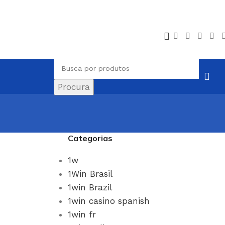
Procura
Categorias
1w
1Win Brasil
1win Brazil
1win casino spanish
1win fr