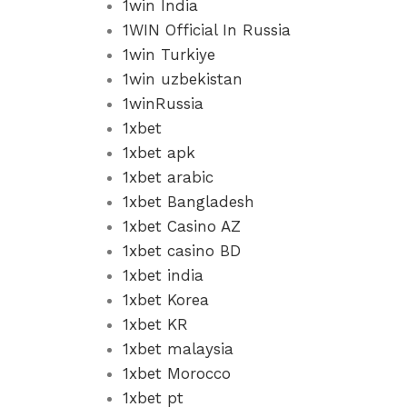
1win India
1WIN Official In Russia
1win Turkiye
1win uzbekistan
1winRussia
1xbet
1xbet apk
1xbet arabic
1xbet Bangladesh
1xbet Casino AZ
1xbet casino BD
1xbet india
1xbet Korea
1xbet KR
1xbet malaysia
1xbet Morocco
1xbet pt