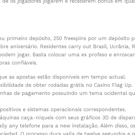
n de os jogadores jogarem e receberem bônus em qua
eu primeiro depósito, 250 freespins por um depósito p
e aniversário. Residentes carry out Brasil, Ucrânia, R
 podem jogar. Basta colocar uma ex profeso e enroscar
ras confiáveis.
que as apostas estão disponíveis em tempo actual.
ibilidade de obter rodadas grátis no Casino Flag Up.
0 linhas de pagamento possuindo um tema ocidental q
positivos e sistemas operacionais correspondentes.
uinas caça-níqueis com seus gráficos 3D de dispara
ally any telefone para a new instalação. Além disso, o
sociedad. O processo dura valla de twelve segundos e 