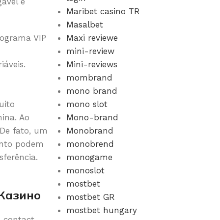
ável e
Maribet casino TR
Masalbet
rograma VIP
Maxi reviewe
mini-review
iáveis.
Mini-reviews
mombrand
mono brand
uito
mono slot
ina. Ao
Mono-brand
 De fato, um
Monobrand
mento podem
monobrend
sferência.
monogame
monoslot
mostbet
 Казино
mostbet GR
mostbet hungary
o contact