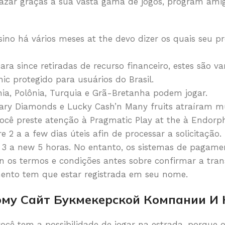
 azar graças à sua vasta gama de jogos, program amig
ino há vários meses at the devo dizer os quais seu p
a since retiradas de recurso financeiro, estes são var
ic protegido para usuários do Brasil.
ônia, Polônia, Turquia e Grã-Bretanha podem jogar.
ary Diamonds e Lucky Cash’n Many fruits atraíram m
cê preste atenção à Pragmatic Play at the à Endorph
e 2 a a few dias úteis afin de processar a solicitação.
e 3 a new 5 horas. No entanto, os sistemas de paga
on os termos e condições antes sobre confirmar a tran
ento tem que estar registrada em seu nome.
ому Сайт Букмекерской Компании И
ocê tem a possibilidade de jogar na estrada, porque 