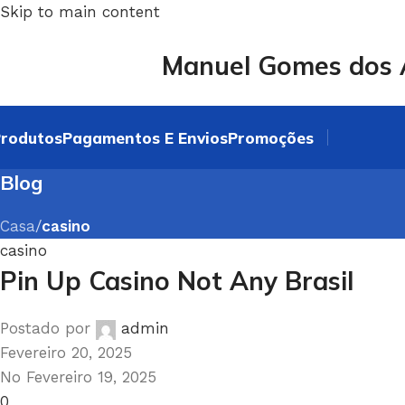
Skip to main content
Manuel Gomes dos A
rodutos
Pagamentos E Envios
Promoções
Blog
Casa
/
casino
casino
Pin Up Casino Not Any Brasil
Postado por
admin
Fevereiro 20, 2025
No Fevereiro 19, 2025
0