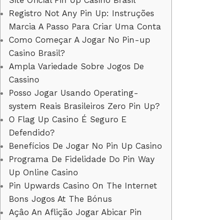
Site Oficial Pin Up Casino Brasil
Registro Not Any Pin Up: Instruções
Marcia A Passo Para Criar Uma Conta
Como Começar A Jogar No Pin-up
Casino Brasil?
Ampla Variedade Sobre Jogos De
Cassino
Posso Jogar Usando Operating-
system Reais Brasileiros Zero Pin Up?
O Flag Up Casino É Seguro E
Defendido?
Benefícios De Jogar No Pin Up Casino
Programa De Fidelidade Do Pin Way
Up Online Casino
Pin Upwards Casino On The Internet
Bons Jogos At The Bónus
Açâo An Aflição Jogar Abicar Pin