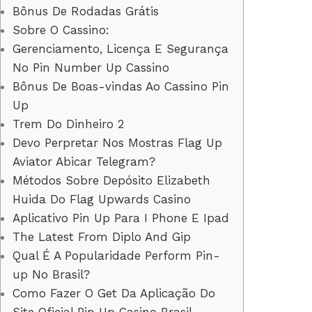
Bônus De Rodadas Grátis
Sobre O Cassino:
Gerenciamento, Licença E Segurança
No Pin Number Up Cassino
Bônus De Boas-vindas Ao Cassino Pin
Up
Trem Do Dinheiro 2
Devo Perpretar Nos Mostras Flag Up
Aviator Abicar Telegram?
Métodos Sobre Depósito Elizabeth
Huida Do Flag Upwards Casino
Aplicativo Pin Up Para I Phone E Ipad
The Latest From Diplo And Gip
Qual É A Popularidade Perform Pin-
up No Brasil?
Como Fazer O Get Da Aplicação Do